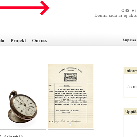
OBS! Vi
Denna sida är ej aktu
la
Projekt
Om oss
Anpassa 
Infor
Läs m
Upptä
67
Sakord:
Ur