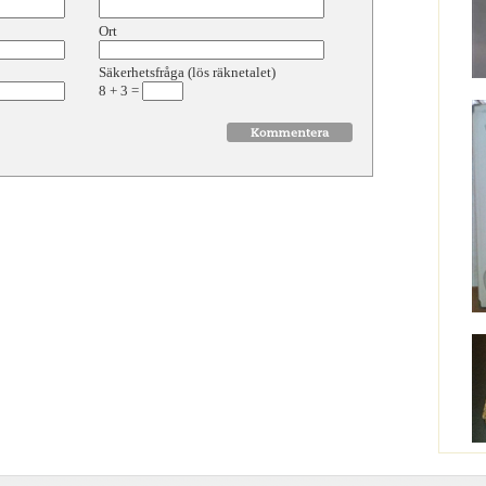
Ort
Säkerhetsfråga (lös räknetalet)
8
+
3
=