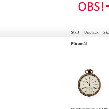
Hoppa
till
innehåll
Start
Upptäck
Sko
Föremål
Inventarienummer:
M120