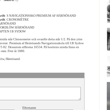
rift
: S NAVIGATIONSSKO PREMIUM AF HÄRNÖSAND
rift
: CRONOMÉTRE
HÄRNÖSAND
 NORDLÖW HÄRNÖSAND
KAPTEN I B SYDOW
utsida står Chronometre och ovanför detta står 1/2. På den yttre
ngraverat: Premium af Hernösands Navigationsskola till I.B Sydow
5 82. Dessutom siffrorna 16534. På boettens utsida finns en
5 mm. Före år 1880.
löw, Härnösand.
Efternamn