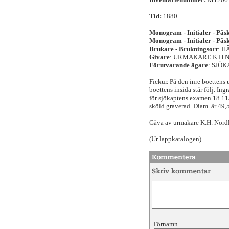
Tid:
1880
Monogram - Initialer - Påsk
Monogram - Initialer - Påsk
Brukare - Brukningsort
: 
Givare
: URMAKARE K H
Förutvarande ägare
: SJÖ
Fickur. På den inre boettens 
boettens insida står följ. I
för sjökaptens examen 18 11/
sköld graverad. Diam. är 49,
Gåva av urmakare K.H. Nord
(Ur lappkatalogen).
Förnamn