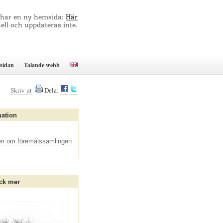
 har en ny hemsida:
Här
ell och uppdateras inte.
sidan
Talande webb
Skriv ut
Dela:
mation
er om föremålssamlingen
ck mer