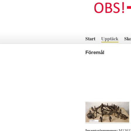
Hoppa
till
innehåll
Start
Upptäck
Sko
Föremål
Inventarienummer:
M136