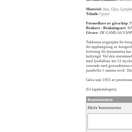
Material:
Järn
,
Glas
,
Gjutjär
Teknik:
Gjutet
Förmedlare av gåva/köp
:
Brukare - Brukningsort
: 
Givare
: DE GAMLAS VÄNN
Takkrona avgjutjärn för foto
för upphängning av fotogenla
horisring för ljusramarna ha
kultyngd. Vid den sistnämnd
med ljushållare äro 12 styck
ornerade med genombrutna rel
parallella /i samma nivå/. D
Gåva sept 1955 av prostinna
(Ur lappkatalogen).