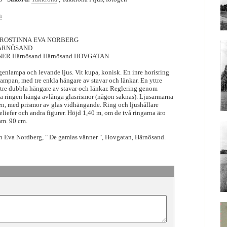
n
 PROSTINNA EVA NORBERG
HÄRNÖSAND
ER Härnösand Härnösand HOVGATAN
genlampa och levande ljus. Vit kupa, konisk. En inre horisring
mpan, med tre enkla hängare av stavar och länkar. En yttre
r tre dubbla hängare av stavar och länkar. Reglering genom
a ringen hänga avlånga glasrismor (någon saknas). Ljusarmarna
en, med prismor av glas vidhängande. Ring och ljushållare
iefer och andra figurer. Höjd 1,40 m, om de två ringarna äro
iam. 90 cm.
n Eva Nordberg, " De gamlas vänner ", Hovgatan, Härnösand.