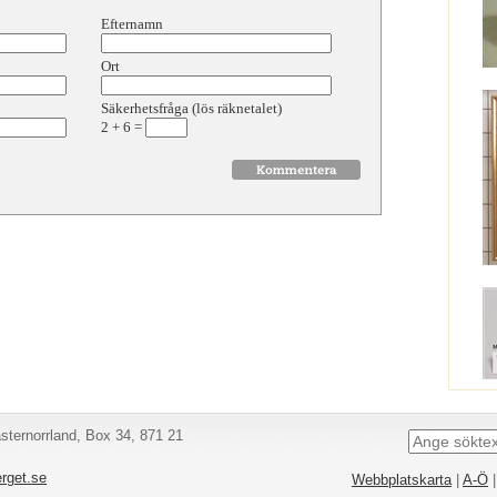
Efternamn
Ort
Säkerhetsfråga (lös räknetalet)
2
+
6
=
ternorrland, Box 34, 871 21
rget.se
Webbplatskarta
|
A-Ö