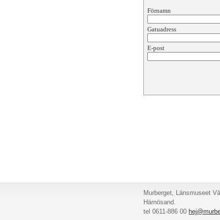
Förnamn
Gatuadress
E-post
Murberget, Länsmuseet Väs
Härnösand.
tel 0611-886 00
hej@murbe