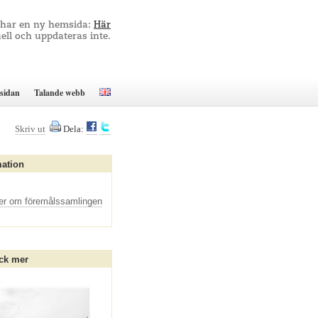
 har en ny hemsida:
Här
ell och uppdateras inte.
sidan
Talande webb
Skriv ut
Dela:
mation
er om föremålssamlingen
ck mer