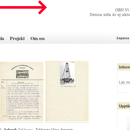
OBS! Vi
Denna sida är ej aktu
la
Projekt
Om oss
Anpassa 
Infor
Läs m
Upptä
15
Sakord:
Takkrona
, Takkrona f ljus, fotogen