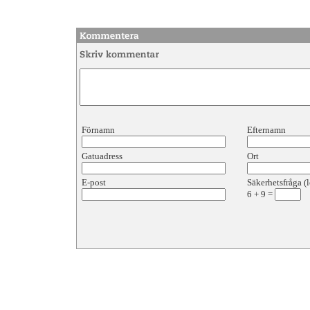
Förnamn
Efternamn
Gatuadress
Ort
E-post
Säkerhetsfråga (l
6
+
9
=