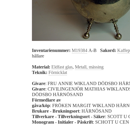
Inventarienummer:
M19384
A-B
Sakord:
Kaffe
hållare
Material:
Eldfast glas
,
Metall, mässing
Teknik:
Förnicklat
Givare
: FRU ANNIE WIKLAND DÖDSBO HÄ
Givare
: CIVILINGENJÖR MATHIAS WIKLAND
DÖDSBO HÄRNÖSAND
Förmedlare av
gåva/köp
: FRÖKEN MARGIT WIKLAND HÄR
Brukare - Brukningsort
: HÄRNÖSAND
Tillverkare - Tillverkningsort - Säker
: SCOTT U
Monogram - Initialer - Påskrift
: SCHOTT U CEN