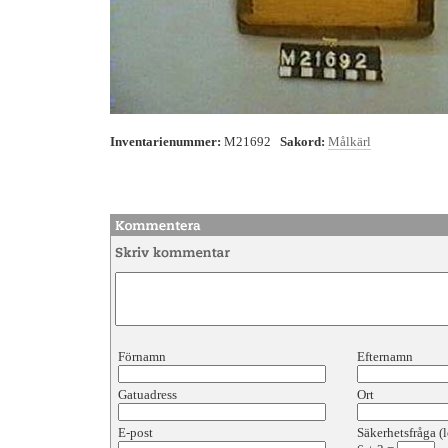
Inventarienummer:
M21692
Sakord:
Målkärl
Förnamn
Efternamn
Gatuadress
Ort
E-post
Säkerhetsfråga (l