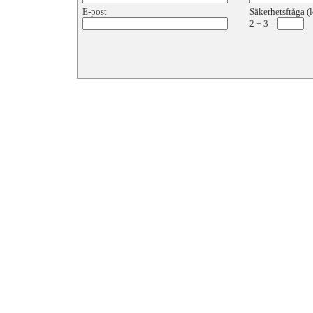
E-post
Säkerhetsfråga (l
2
+
3
=