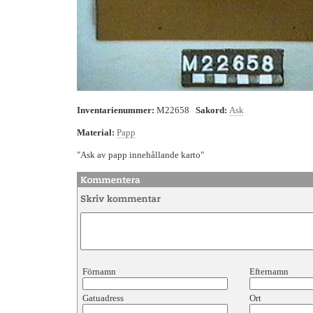
Inventarienummer:
M22658
Sakord:
Ask
Material:
Papp
"Ask av papp innehållande karto"
Förnamn
Efternamn
Gatuadress
Ort