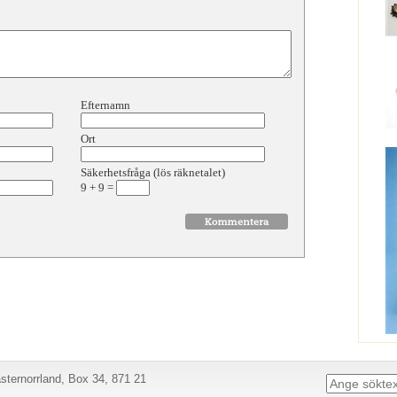
Efternamn
Ort
Säkerhetsfråga (lös räknetalet)
9
+
9
=
ternorrland, Box 34, 871 21