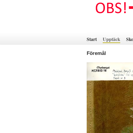
Hoppa
till
innehåll
Start
Upptäck
Sko
Föremål