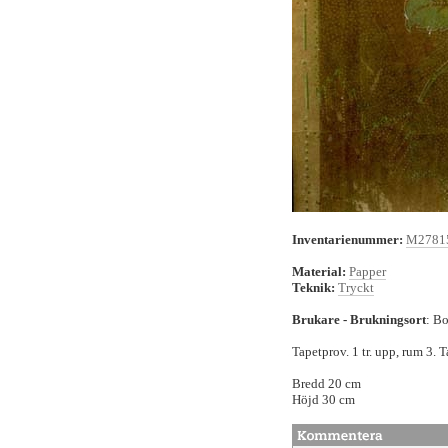
Inventarienummer:
M2781
Material:
Papper
Teknik:
Tryckt
Brukare - Brukningsort
: B
Tapetprov. 1 tr. upp, rum 3. T
Bredd 20 cm
Höjd 30 cm