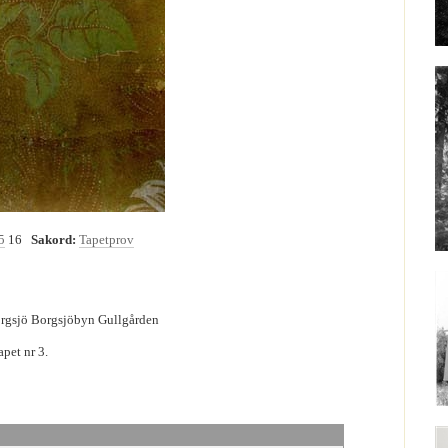
5
16
Sakord:
Tapetprov
orgsjö Borgsjöbyn Gullgården
apet nr 3.