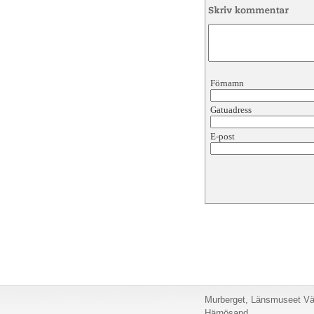
Förnamn
Gatuadress
E-post
Murberget, Länsmuseet Väs
Härnösand.