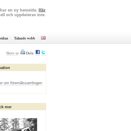
 har en ny hemsida:
Här
ell och uppdateras inte.
sidan
Talande webb
Skriv ut
Dela:
mation
er om föremålssamlingen
ck mer