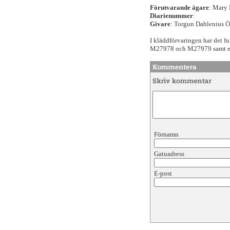
Förutvarande ägare
: Mary
Diarienummer
:
Givare
: Torgun Dahlenius 
I kläddförvaringen har det f
M27978 och M27979 samt et
Förnamn
Gatuadress
E-post