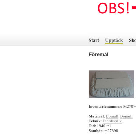
Hoppa
till
innehåll
Start
Upptäck
Sko
Föremål
Inventarienummer:
M279
Material:
Bomull
,
Bomull
Teknik:
Fabrikstillv.
Tid:
1940-tal
Samhör:
m27898