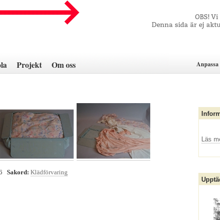
OBS! Vi
Denna sida är ej aktu
la
Projekt
Om oss
Anpassa 
Infor
Läs m
76
Sakord:
Klädförvaring
Upptä