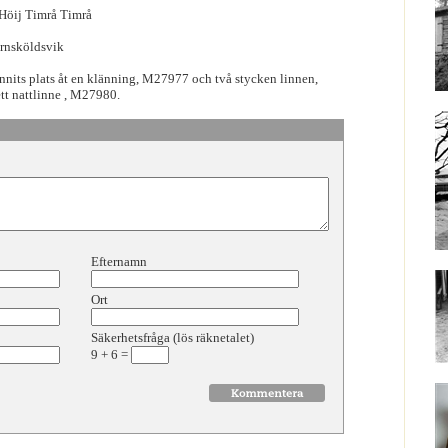
 Höij Timrå Timrå
Örnsköldsvik
unnits plats åt en klänning, M27977 och två stycken linnen,
t nattlinne , M27980.
Efternamn
Ort
Säkerhetsfråga (lös räknetalet)
9
+
6
=