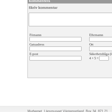
Förnamn
Efternamn
Gatuadress
Ort
E-post
Säkerhetsfråga (l
4
+
5
=
Murberget, Länsmuseet Västernorrland, Box 34, 871 21