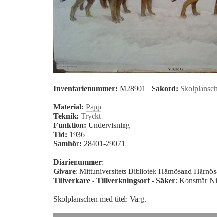
Inventarienummer:
M28901
Sakord:
Skolplansc
Material:
Papp
Teknik:
Tryckt
Funktion:
Undervisning
Tid:
1936
Samhör:
28401-29071
Diarienummer
:
Givare
: Mittuniversitets Bibliotek Härnösand Härnö
Tillverkare - Tillverkningsort - Säker
: Konstnär Ni
Skolplanschen med titel: Varg.