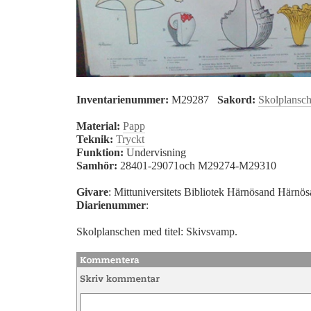
Inventarienummer:
M29287
Sakord:
Skolplansc
Material:
Papp
Teknik:
Tryckt
Funktion:
Undervisning
Samhör:
28401-29071och M29274-M29310
Givare
: Mittuniversitets Bibliotek Härnösand Härnö
Diarienummer
:
Skolplanschen med titel: Skivsvamp.