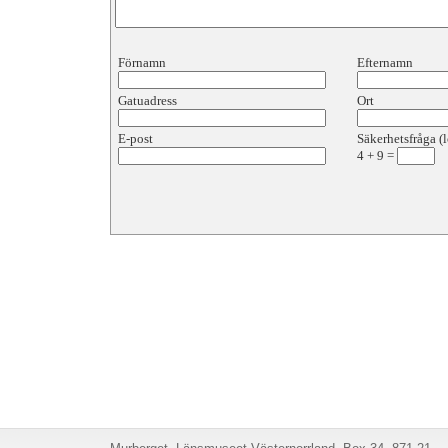
Förnamn
Efternamn
Gatuadress
Ort
E-post
Säkerhetsfråga (l
4
+
9
=