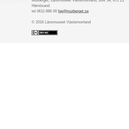
Murberget, Länsmuseet Västernorrland, Box 34, 871 21
Härnösand.
tel 0611-886 00
hej@murberget.se
© 2016 Länsmuseet Västernorrland