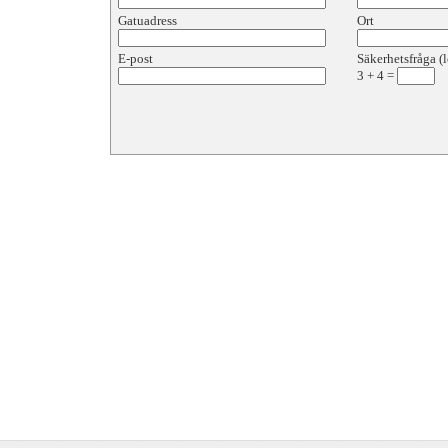
Gatuadress
Ort
E-post
Säkerhetsfråga (l
3
+
4
=