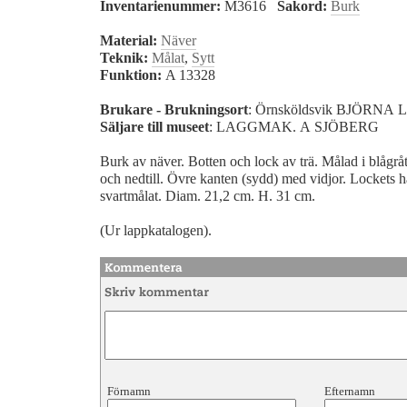
Inventarienummer:
M3616
Sakord:
Burk
Material:
Näver
Teknik:
Målat
,
Sytt
Funktion:
A 13328
Brukare - Brukningsort
: Örnsköldsvik BJÖRNA
Säljare till museet
: LAGGMAK. A SJÖBERG
Burk av näver. Botten och lock av trä. Målad i blågråt
och nedtill. Övre kanten (sydd) med vidjor. Lockets h
svartmålat. Diam. 21,2 cm. H. 31 cm.
(Ur lappkatalogen).
Förnamn
Efternamn