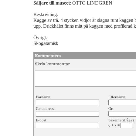
Säljare till museet
: OTTO LINDGREN
Beskrivning:
Kagge av trä. 4 stycken vidjor är slagna runt kaggen 
upp. Drickhålet finns mitt på kaggen med profilerad k
Övrigt:
Skogssamisk
Förnamn
Efternamn
Gatuadress
Ort
E-post
Säkerhetsfråga (l
6
+
7
=