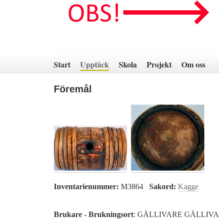
Hoppa
till
innehåll
Start
Upptäck
Skola
Projekt
Om oss
Föremål
Inventarienummer:
M3864
Sakord:
Kagge
Brukare - Brukningsort
: GÄLLIVARE GÄLLIV