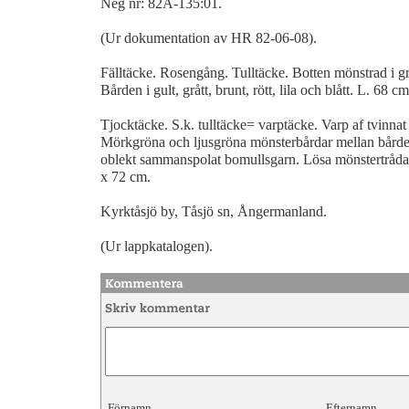
Neg nr: 82A-135:01.
(Ur dokumentation av HR 82-06-08).
Fälltäcke. Rosengång. Tulltäcke. Botten mönstrad i gr
Bården i gult, grått, brunt, rött, lila och blått. L. 68 c
Tjocktäcke. S.k. tulltäcke= varptäcke. Varp af tvinnat
Mörkgröna och ljusgröna mönsterbårdar mellan bården i
oblekt sammanspolat bomullsgarn. Lösa mönstertrådar
x 72 cm.
Kyrktåsjö by, Tåsjö sn, Ångermanland.
(Ur lappkatalogen).
Förnamn
Efternamn