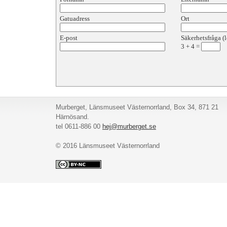
Gatuadress
Ort
E-post
Säkerhetsfråga (l
3
+
4
=
Murberget, Länsmuseet Västernorrland, Box 34, 871 21
Härnösand.
tel 0611-886 00
hej@murberget.se
© 2016 Länsmuseet Västernorrland