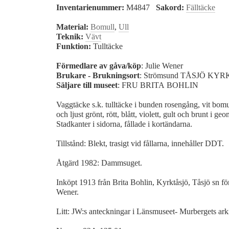
Inventarienummer:
M4847
Sakord:
Fälltäcke
Material:
Bomull
,
Ull
Teknik:
Vävt
Funktion:
Tulltäcke
Förmedlare av gåva/köp
: Julie Wener
Brukare - Brukningsort
: Strömsund TÅSJÖ KY
Säljare till museet
: FRU BRITA BOHLIN
Vaggtäcke s.k. tulltäcke i bunden rosengång, vit bomul
och ljust grönt, rött, blått, violett, gult och brunt i ge
Stadkanter i sidorna, fållade i kortändarna.
Tillstånd: Blekt, trasigt vid fållarna, innehåller DDT.
Åtgärd 1982: Dammsuget.
Inköpt 1913 från Brita Bohlin, Kyrktåsjö, Tåsjö sn fö
Wener.
Litt: JW:s anteckningar i Länsmuseet- Murbergets arki