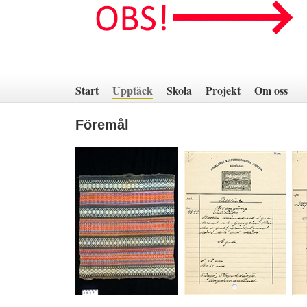
Hoppa
till
innehåll
Start
Upptäck
Skola
Projekt
Om oss
Föremål