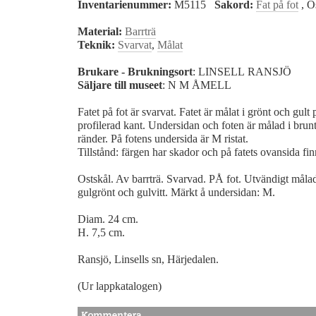
Inventarienummer:
M5115
Sakord:
Fat på fot
, O
Material:
Barrträ
Teknik:
Svarvat
,
Målat
Brukare - Brukningsort
: LINSELL RANSJÖ
Säljare till museet
: N M ÅMELL
Fatet på fot är svarvat. Fatet är målat i grönt och gul
profilerad kant. Undersidan och foten är målad i brunt
ränder. På fotens undersida är M ristat.
Tillstånd: färgen har skador och på fatets ovansida fi
Ostskål. Av barrträ. Svarvad. PÅ fot. Utvändigt målad 
gulgrönt och gulvitt. Märkt å undersidan: M.
Diam. 24 cm.
H. 7,5 cm.
Ransjö, Linsells sn, Härjedalen.
(Ur lappkatalogen)