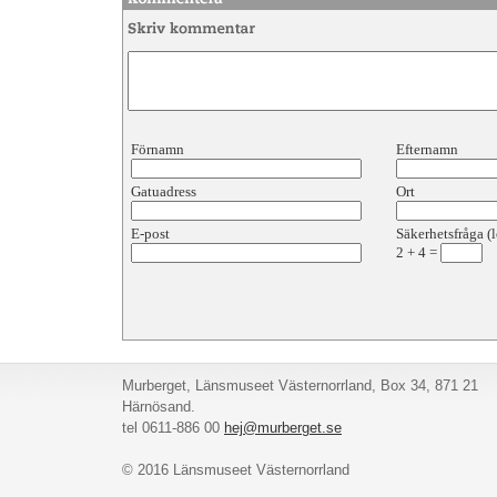
Förnamn
Efternamn
Gatuadress
Ort
E-post
Säkerhetsfråga (l
2
+
4
=
Murberget, Länsmuseet Västernorrland, Box 34, 871 21
Härnösand.
tel 0611-886 00
hej@murberget.se
© 2016 Länsmuseet Västernorrland