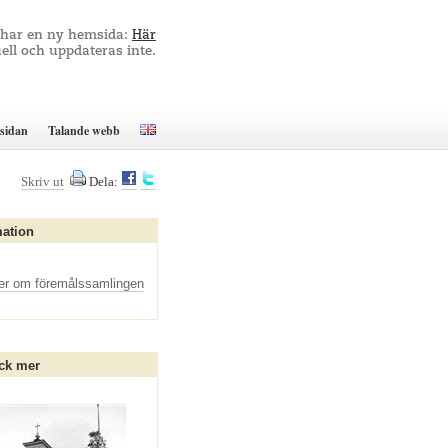
 har en ny hemsida:
Här
ell och uppdateras inte.
sidan
Talande webb
Skriv ut
Dela:
mation
er om föremålssamlingen
ck mer