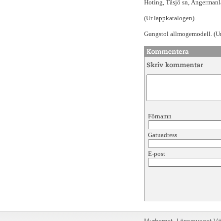
Hoting, Tåsjö sn, Ångermanl
(Ur lappkatalogen).
Gungstol allmogemodell. (Ur
Förnamn
Gatuadress
E-post