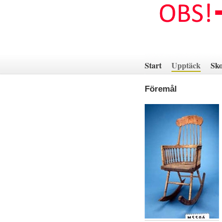
Hoppa
till
innehåll
Start
Upptäck
Sko
Föremål