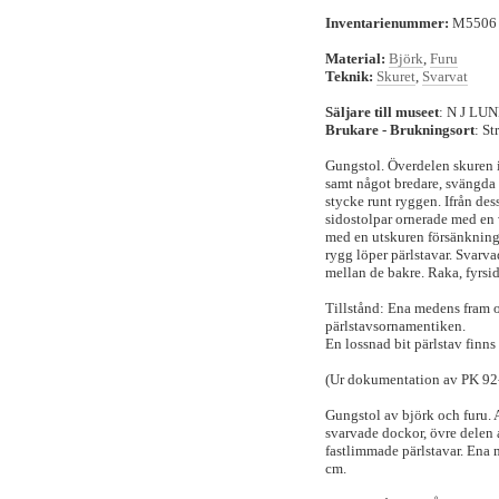
Inventarienummer:
M550
Material:
Björk
,
Furu
Teknik:
Skuret
,
Svarvat
Säljare till museet
: N J L
Brukare - Brukningsort
: S
Gungstol. Överdelen skuren i
samt något bredare, svängda s
stycke runt ryggen. Ifrån des
sidostolpar ornerade med en 
med en utskuren försänkning.
rygg löper pärlstavar. Svarv
mellan de bakre. Raka, fyrsi
Tillstånd: Ena medens fram o
pärlstavsornamentiken.
En lossnad bit pärlstav finns
(Ur dokumentation av PK 92
Gungstol av björk och furu. 
svarvade dockor, övre delen
fastlimmade pärlstavar. Ena m
cm.