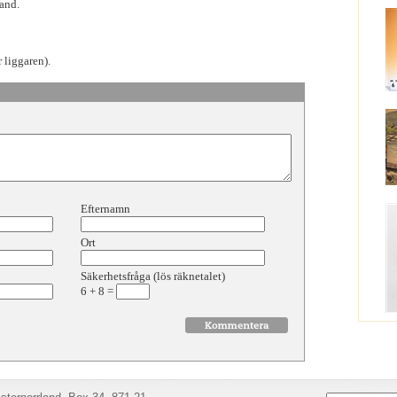
and.
 liggaren).
Efternamn
Ort
Säkerhetsfråga (lös räknetalet)
6
+
8
=