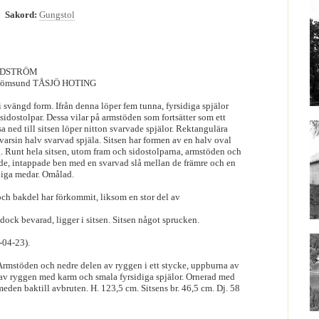
6
Sakord:
Gungstol
UNDSTRÖM
trömsund TÅSJÖ HOTING
 svängd form. Ifrån denna löper fem tunna, fyrsidiga spjälor
idostolpar. Dessa vilar på armstöden som fortsätter som ett
sa ned till sitsen löper nitton svarvade spjälor. Rektangulära
varsin halv svarvad spjäla. Sitsen har formen av en halv oval
 Runt hela sitsen, utom fram och sidostolparna, armstöden och
ade, intappade ben med en svarvad slå mellan de främre och en
diga medar. Omålad.
ch bakdel har förkommit, liksom en stor del av
 dock bevarad, ligger i sitsen. Sitsen något sprucken.
-04-23).
Armstöden och nedre delen av ryggen i ett stycke, uppburna av
 av ryggen med karm och smala fyrsidiga spjälor. Ornerad med
eden baktill avbruten. H. 123,5 cm. Sitsens br. 46,5 cm. Dj. 58