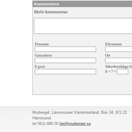
Förnamn
Efternamn
Gatuadress
Ort
E-post
Säkerhetsfråga (l
8
+
7
=
Murberget, Länsmuseet Västernorrland, Box 34, 871 21
Härnösand.
tel 0611-886 00
hej@murberget.se