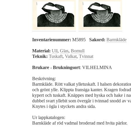
Inventarienummer:
M5895
Sakord:
Barmkläde
Material:
Ull
,
Glas
,
Bomull
Teknik:
Tuskaft
,
Valkat
,
Tvinnat
Brukare - Brukningsort
: VILHELMINA
Beskrivning:
Barmkläde. Rött valkat ylletuskaft. I halsen dekoration
och grönt ylle. Klippta fransiga kanter. Kragen fodra
kypert och tuskaft. Knäppes med hyska och hake i na
dubbel svart yllebit som övergår i tvinnad snodd av vax
Knytes i ögla i styckets andra sida.
Ur lappkatalogen:
Barnkläde af röd vadmal broderad med hvita pärlor.