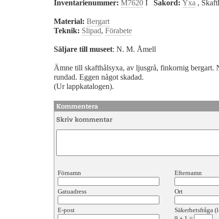
Inventarienummer:
M7620
I
Sakord:
Yxa
, Skaf
Material:
Bergart
Teknik:
Slipad
,
Förabete
Säljare till museet
: N. M. Åmell
Ämne till skafthålsyxa, av ljusgrå, finkornig bergart
rundad. Eggen något skadad.
(Ur lappkatalogen).
Förnamn
Efternamn
Gatuadress
Ort
E-post
Säkerhetsfråga (l
9
+
1
=