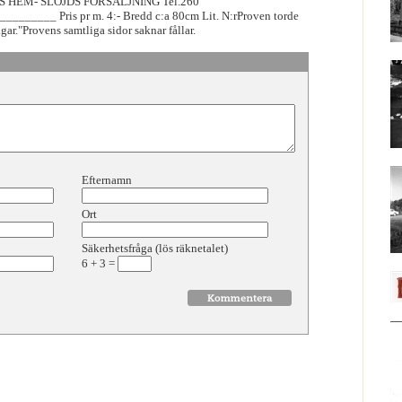
 HEM- SLÖJDS FÖRSÄLJNING Tel.260
_____ Pris pr m. 4:- Bredd c:a 80cm Lit. N:rProven torde
gar."Provens samtliga sidor saknar fållar.
Efternamn
Ort
Säkerhetsfråga (lös räknetalet)
6
+
3
=