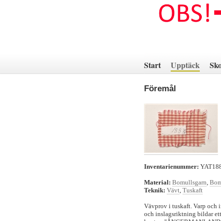
Hoppa
till
innehåll
Start
Upptäck
Sko
Föremål
Inventarienummer:
YAT18
Material:
Bomullsgarn
,
Bom
Teknik:
Vävt
,
Tuskaft
Vävprov i tuskaft. Varp och i
och inslagsriktning bildar ett