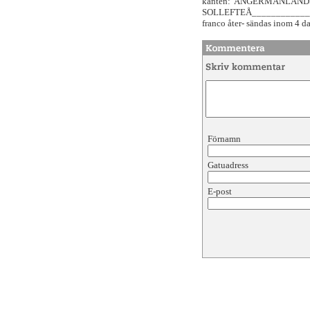
kanten:"ÅNGERMANLANDS
SOLLEFTEÅ________________
franco åter- sändas inom 4 da
Förnamn
Gatuadress
E-post