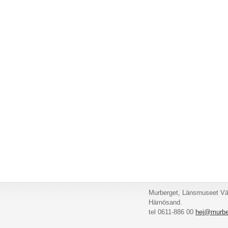
Murberget, Länsmuseet Väs
Härnösand.
tel 0611-886 00
hej@murbe