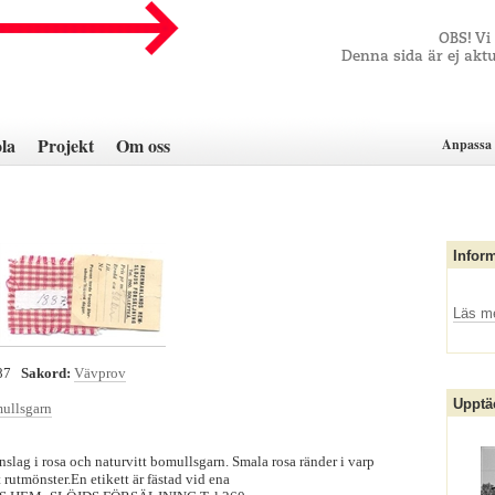
OBS! Vi
Denna sida är ej aktu
la
Projekt
Om oss
Anpassa 
Infor
Läs m
87
Sakord:
Vävprov
Upptä
ullsgarn
nslag i rosa och naturvitt bomullsgarn. Smala rosa ränder i varp
 rutmönster.En etikett är fästad vid ena