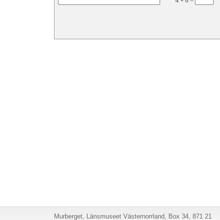
4
+
6
=
Murberget, Länsmuseet Västernorrland, Box 34, 871 21