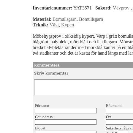
Inventarienummer:
YAT3571
Sakord:
Vävprov
,
Material:
Bomullsgarn
,
Bomullsgarn
Teknik:
Vävt
,
Kypert
Möbeltygsprov i oliksidig kypert. Varp i grått bomulls
blågrönt, halvblekt, mörkblått och lila lingarn. Mönst
breda halvblekta ränder med mörkblå kanter på en blå
två stadkanter och det är kastat för hand längs med lå
Förnamn
Efternamn
Gatuadress
Ort
E-post
Säkerhetsfråga (l