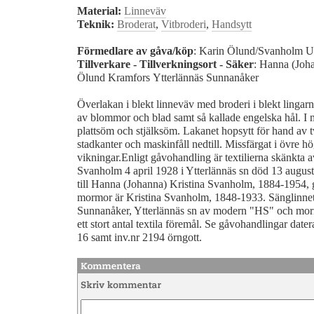
Material:
Linneväv
Teknik:
Broderat
,
Vitbroderi
,
Handsytt
Förmedlare av gåva/köp
: Karin Ölund/Svanholm 
Tillverkare - Tillverkningsort - Säker
: Hanna (Joh
Ölund Kramfors Ytterlännäs Sunnanåker
Överlakan i blekt linneväv med broderi i blekt lingarn
av blommor och blad samt så kallade engelska hål. I
plattsöm och stjälksöm. Lakanet hopsytt för hand av 
stadkanter och maskinfåll nedtill. Missfärgat i övre h
vikningar.Enligt gåvohandling är textilierna skänkta
Svanholm 4 april 1928 i Ytterlännäs sn död 13 august
till Hanna (Johanna) Kristina Svanholm, 1884-1954, 
mormor är Kristina Svanholm, 1848-1933. Sänglinnet 
Sunnanåker, Ytterlännäs sn av modern "HS" och mor
ett stort antal textila föremål. Se gåvohandlingar dat
16 samt inv.nr 2194 örngott.