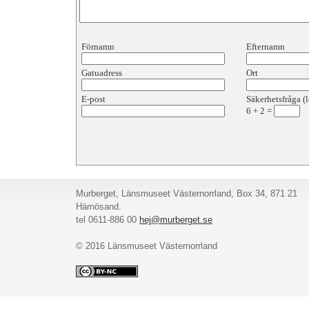
Förnamn
Efternamn
Gatuadress
Ort
E-post
Säkerhetsfråga (l
6
+
2
=
Murberget, Länsmuseet Västernorrland, Box 34, 871 21
Härnösand.
tel 0611-886 00
hej@murberget.se
© 2016 Länsmuseet Västernorrland