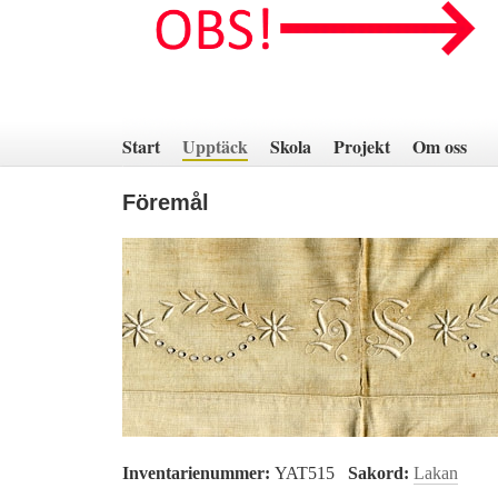
Hoppa
till
innehåll
Start
Upptäck
Skola
Projekt
Om oss
Föremål
Inventarienummer:
YAT515
Sakord:
Lakan