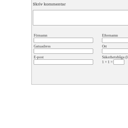
Förnamn
Efternamn
Gatuadress
Ort
E-post
Säkerhetsfråga (l
1
+
1
=