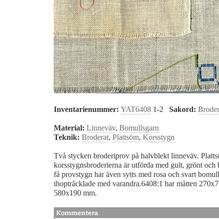
Inventarienummer:
YAT6408
1-2
Sakord:
Broder
Material:
Linneväv
,
Bomullsgarn
Teknik:
Broderat
,
Plattsöm
,
Korsstygn
Två stycken broderiprov på halvblekt linneväv. Platt
korsstygnsbroderierna är utförda med gult, grönt och 
få provstygn har även sytts med rosa och svart bomul
ihoptråcklade med varandra.6408:1 har måtten 270x
580x190 mm.