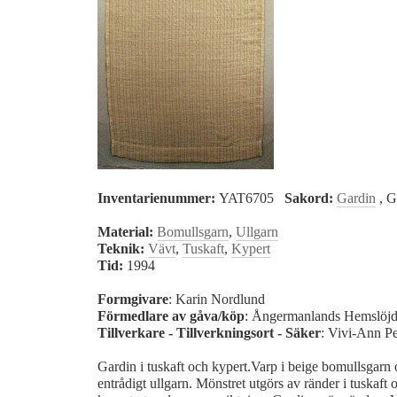
Inventarienummer:
YAT6705
Sakord:
Gardin
, 
Material:
Bomullsgarn
,
Ullgarn
Teknik:
Vävt
,
Tuskaft
,
Kypert
Tid:
1994
Formgivare
: Karin Nordlund
Förmedlare av gåva/köp
: Ångermanlands Hemslöjd
Tillverkare - Tillverkningsort - Säker
: Vivi-Ann Pe
Gardin i tuskaft och kypert.Varp i beige bomullsgarn 
entrådigt ullgarn. Mönstret utgörs av ränder i tuskaft o