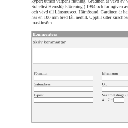
kypert utmed varpens riktning. Gradinen är vävd av 
Sollefteå Hemslöjdsförening ) 1994 och formgiven 
och vävd till Länsmuseet, Härnösand. Gardinen är han
har en 100 mm bred fåll nedtill. Upptill sitter kirsch
maskinsöm.
Förnamn
Efternamn
Gatuadress
Ort
E-post
Säkerhetsfråga (l
4
+
7
=