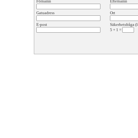
Förnamn
Efternamn
Gatuadress
Ort
E-post
Säkerhetsfråga (l
5
+
1
=