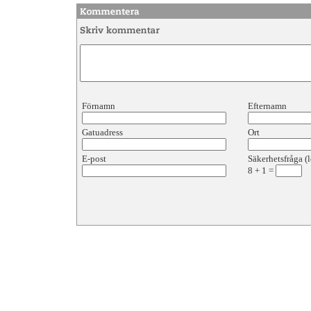
Förnamn
Efternamn
Gatuadress
Ort
E-post
Säkerhetsfråga (l
8
+
1
=