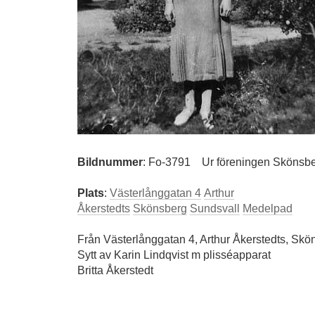
Bildnummer
:
Fo-3791
Ur föreningen Skönsber
Plats
:
Västerlånggatan 4
Arthur
Åkerstedts
Skönsberg
Sundsvall
Medelpad
Från Västerlånggatan 4, Arthur Åkerstedts, Skö
Sytt av Karin Lindqvist m plisséapparat
Britta Åkerstedt