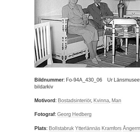
Bildnummer
:
Fo-94A_430_06
Ur Länsmuseet
bildarkiv
Motivord
:
Bostadsinteriör
,
Kvinna
,
Man
Fotograf
:
Georg Hedberg
Plats
:
Bollstabruk
Ytterlännäs
Kramfors
Ångerm