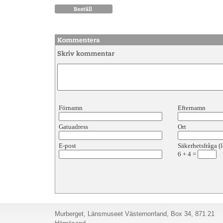
Förnamn
Efternamn
Gatuadress
Ort
E-post
Säkerhetsfråga (l
6
+
4
=
Murberget, Länsmuseet Västernorrland, Box 34, 871 21