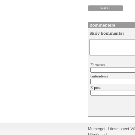
Förnamn
Gatuadress
E-post
Murberget, Länsmuseet Väs
Härnösand.