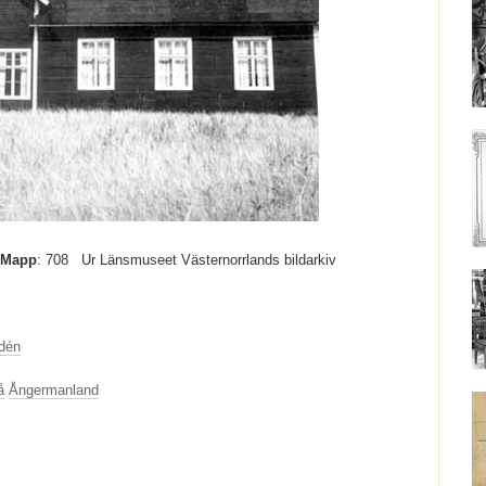
Mapp
: 708
Ur Länsmuseet Västernorrlands bildarkiv
dén
å
Ångermanland