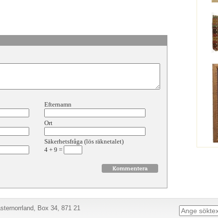
Efternamn
Ort
Säkerhetsfråga (lös räknetalet)
4
+
9
=
ternorrland, Box 34, 871 21