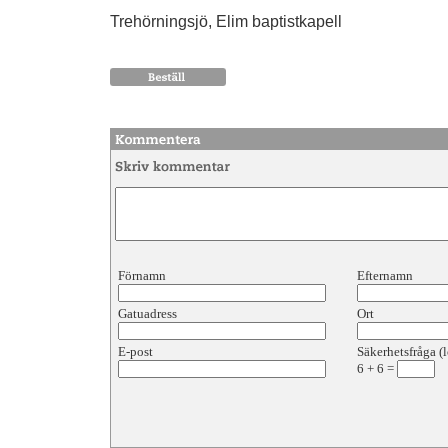
Trehörningsjö, Elim baptistkapell
Förnamn
Efternamn
Gatuadress
Ort
E-post
Säkerhetsfråga (l
6
+
6
=