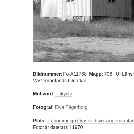
Bildnummer
:
Fo-A11768
Mapp
: 706
Ur Läns
Västernorrlands bildarkiv
Motivord
:
Frikyrka
Fotograf
:
Ewa Fägerborg
Plats
:
Trehörningsjö
Örnsköldsvik
Ångermanla
Fotot är daterat till 1970