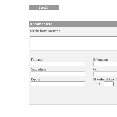
Förnamn
Efternamn
Gatuadress
Ort
E-post
Säkerhetsfråga (l
1
+
4
=