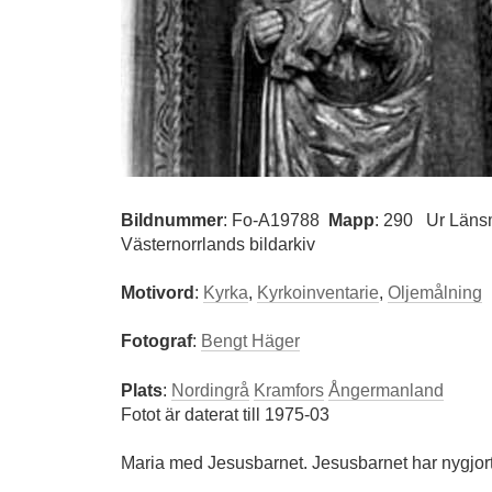
Bildnummer
:
Fo-A19788
Mapp
: 290
Ur Läns
Västernorrlands bildarkiv
Motivord
:
Kyrka
,
Kyrkoinventarie
,
Oljemålning
Fotograf
:
Bengt Häger
Plats
:
Nordingrå
Kramfors
Ångermanland
Fotot är daterat till 1975-03
Maria med Jesusbarnet. Jesusbarnet har nygjor