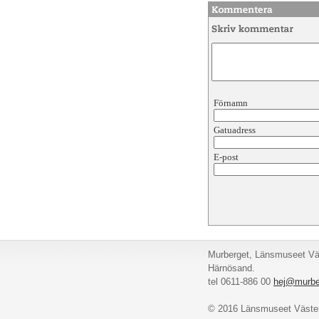
Förnamn
Gatuadress
E-post
Murberget, Länsmuseet Väs
Härnösand.
tel 0611-886 00
hej@murbe
© 2016 Länsmuseet Väster