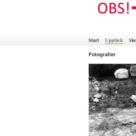
Hoppa
till
innehåll
Start
Upptäck
Sko
Fotografier