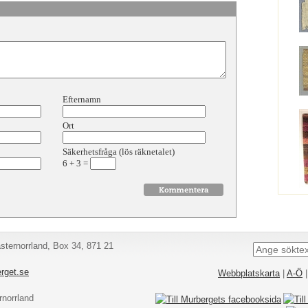
Efternamn
Ort
Säkerhetsfråga (lös räknetalet)
6
+
3
=
ternorrland, Box 34, 871 21
rget.se
Webbplatskarta
|
A-Ö
norrland