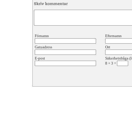
Förnamn
Efternamn
Gatuadress
Ort
E-post
Säkerhetsfråga (l
8
+
3
=