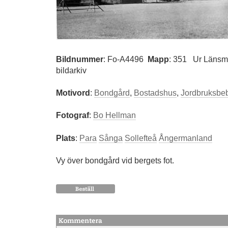
Bildnummer
:
Fo-A4496
Mapp
: 351
Ur Länsm
bildarkiv
Motivord
:
Bondgård
,
Bostadshus
,
Jordbruksbe
Fotograf
:
Bo Hellman
Plats
:
Para
Sånga
Sollefteå
Ångermanland
Vy över bondgård vid bergets fot.