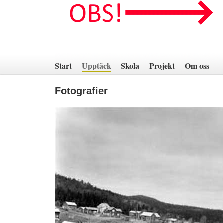
Hoppa
till
innehåll
Start
Upptäck
Skola
Projekt
Om oss
Fotografier