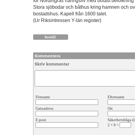
för Nordingrås näringsliv med bofast befolkning
Stora sjöbodar och båthus kring hamnen och ov
bostadshus. Kapell från 1600 talet.
(Ur Riksintressen Y-län register)
Förnamn
Efternamn
Gatuadress
Ort
E-post
Säkerhetsfråga (l
2
+
9
=