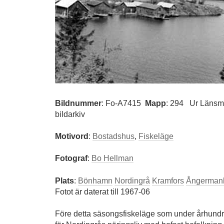
Bildnummer
:
Fo-A7415
Mapp
: 294
Ur Länsm
bildarkiv
Motivord
:
Bostadshus
,
Fiskeläge
Fotograf
:
Bo Hellman
Plats
:
Bönhamn
Nordingrå
Kramfors
Ångerman
Fotot är daterat till 1967-06
Före detta säsongsfiskeläge som under århundra