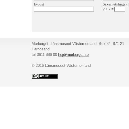
E-post
Säkerhetsfråga (l
2
+
7
=
Murberget, Länsmuseet Västernorrland, Box 34, 871 21
Härnösand.
tel 0611-886 00
hej@murberget.se
© 2016 Länsmuseet Västernorrland