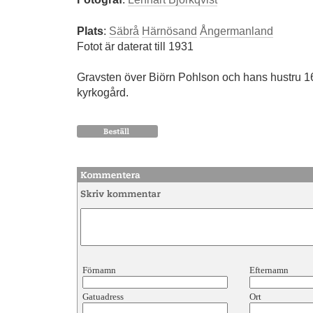
Plats
:
Säbrå
Härnösand
Ångermanland
Fotot är daterat till 1931
Gravsten över Biörn Pohlson och hans hustru 
kyrkogård.
Förnamn
Efternamn
Gatuadress
Ort