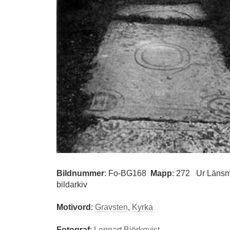
Bildnummer
:
Fo-BG168
Mapp
: 272
Ur Länsm
bildarkiv
Motivord
:
Gravsten
,
Kyrka
Fotograf
:
Lennart Björkqvist