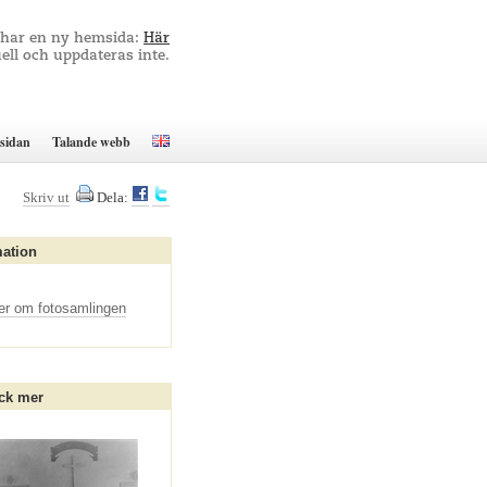
 har en ny hemsida:
Här
ell och uppdateras inte.
sidan
Talande webb
Skriv ut
Dela:
mation
er om fotosamlingen
ck mer