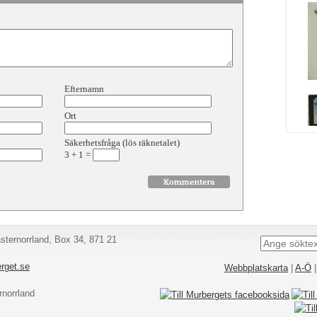
Efternamn
Ort
Säkerhetsfråga (lös räknetalet)
3
+
1
=
ternorrland, Box 34, 871 21
rget.se
Webbplatskarta
|
A-Ö
norrland