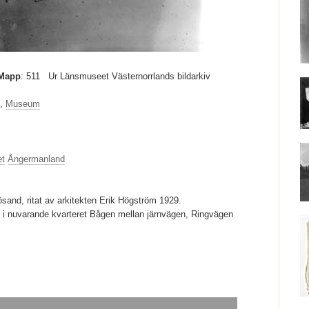
Mapp
: 511
Ur Länsmuseet Västernorrlands bildarkiv
,
Museum
et
Ångermanland
ösand, ritat av arkitekten Erik Högström 1929.
i nuvarande kvarteret Bågen mellan järnvägen, Ringvägen