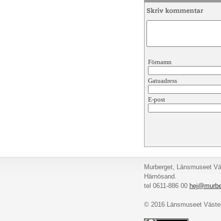
Förnamn
Gatuadress
E-post
Murberget, Länsmuseet Väs
Härnösand.
tel 0611-886 00
hej@murbe
© 2016 Länsmuseet Väster