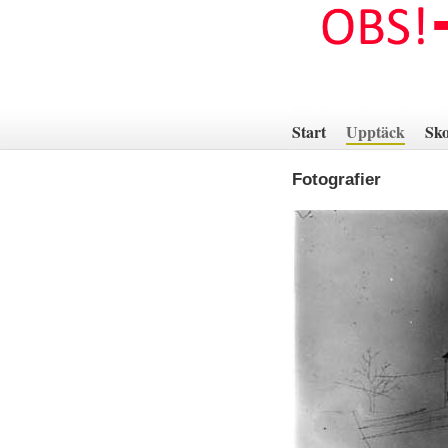
Hoppa
till
innehåll
Start
Upptäck
Sko
Fotografier