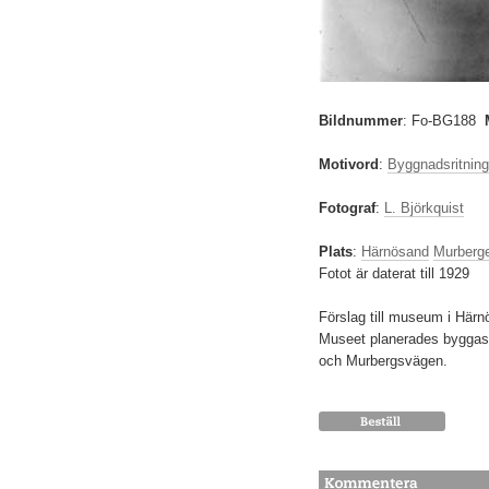
Bildnummer
:
Fo-BG188
Motivord
:
Byggnadsritning
Fotograf
:
L. Björkquist
Plats
:
Härnösand
Murberg
Fotot är daterat till 1929
Förslag till museum i Härn
Museet planerades byggas 
och Murbergsvägen.