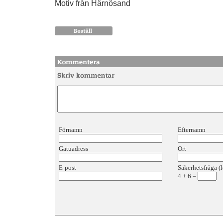
Motiv från Härnösand
Förnamn
Efternamn
Gatuadress
Ort
E-post
Säkerhetsfråga (l
4
+
6
=