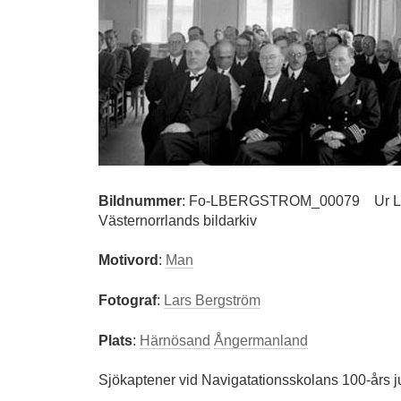
Bildnummer
:
Fo-LBERGSTROM_00079
Ur 
Västernorrlands bildarkiv
Motivord
:
Man
Fotograf
:
Lars Bergström
Plats
:
Härnösand
Ångermanland
Sjökaptener vid Navigatationsskolans 100-års j