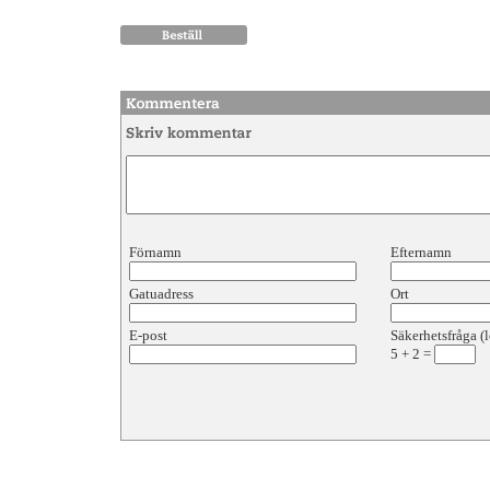
Förnamn
Efternamn
Gatuadress
Ort
E-post
Säkerhetsfråga (l
5
+
2
=