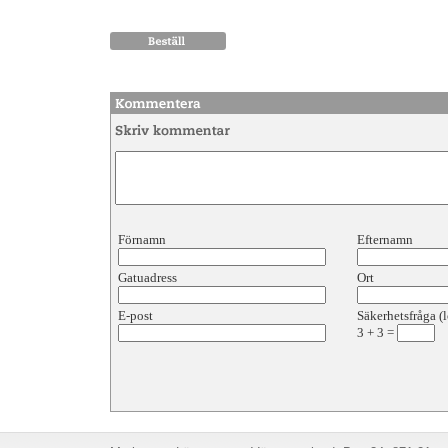
Förnamn
Efternamn
Gatuadress
Ort
E-post
Säkerhetsfråga (l
3
+
3
=