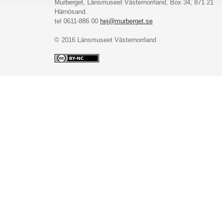
Murberget, Länsmuseet Västernorrland, Box 34, 871 21
Härnösand.
tel 0611-886 00
hej@murberget.se
© 2016 Länsmuseet Västernorrland