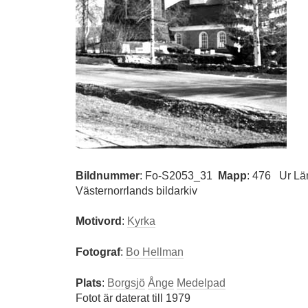
Bildnummer
:
Fo-S2053_31
Mapp
: 476
Ur Lä
Västernorrlands bildarkiv
Motivord
:
Kyrka
Fotograf
:
Bo Hellman
Plats
:
Borgsjö
Ånge
Medelpad
Fotot är daterat till 1979