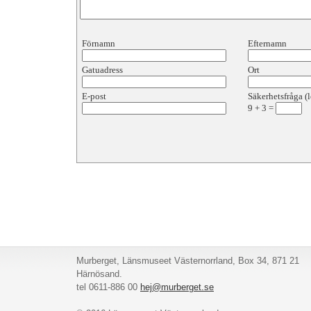
Förnamn
Efternamn
Gatuadress
Ort
E-post
Säkerhetsfråga (l
9
+
3
=
Murberget, Länsmuseet Västernorrland, Box 34, 871 21
Härnösand.
tel 0611-886 00
hej@murberget.se