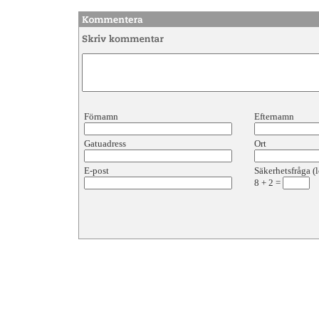
Förnamn
Efternamn
Gatuadress
Ort
E-post
Säkerhetsfråga (l
8
+
2
=