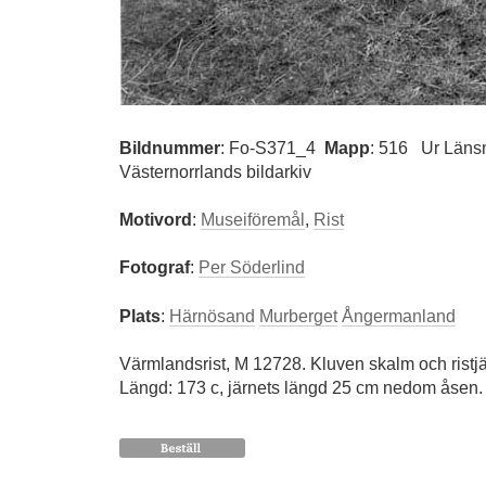
Bildnummer
:
Fo-S371_4
Mapp
: 516
Ur Läns
Västernorrlands bildarkiv
Motivord
:
Museiföremål
,
Rist
Fotograf
:
Per Söderlind
Plats
:
Härnösand
Murberget
Ångermanland
Värmlandsrist, M 12728. Kluven skalm och ristjär
Längd: 173 c, järnets längd 25 cm nedom åsen.