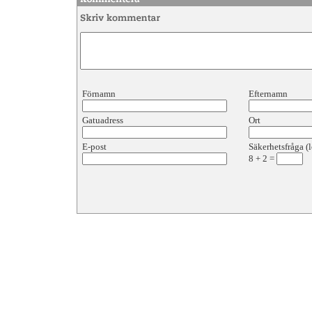
Förnamn
Efternamn
Gatuadress
Ort
E-post
Säkerhetsfråga (l
8
+
2
=