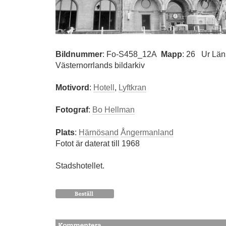
Bildnummer
:
Fo-S458_12A
Mapp
: 26
Ur Lä
Västernorrlands bildarkiv
Motivord
:
Hotell
,
Lyftkran
Fotograf
:
Bo Hellman
Plats
:
Härnösand
Ångermanland
Fotot är daterat till 1968
Stadshotellet.