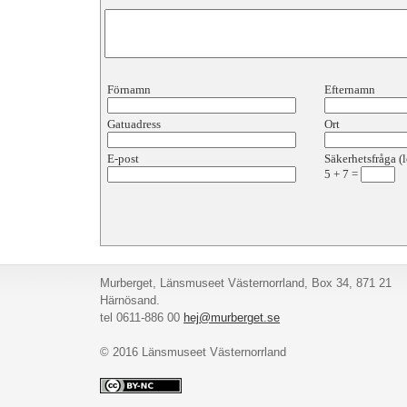
Förnamn
Efternamn
Gatuadress
Ort
E-post
Säkerhetsfråga (l
5
+
7
=
Murberget, Länsmuseet Västernorrland, Box 34, 871 21
Härnösand.
tel 0611-886 00
hej@murberget.se
© 2016 Länsmuseet Västernorrland