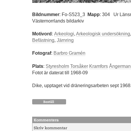
Bildnummer
:
Fo-S523_3
Mapp
: 304
Ur Läns
Västernorrlands bildarkiv
Motivord
:
Arkeologi
,
Arkeologisk undersökning
Befästning
,
Järnring
Fotograf
:
Barbro Gramén
Plats
:
Styresholm
Torsåker
Kramfors
Ångerman
Fotot är daterat till 1968-09
Dike, upptaget vid dräneringsarbeten sept 1968