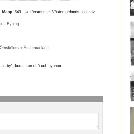
Mapp
: 649
Ur Länsmuseet Västernorrlands bildarkiv
orn
,
Byalag
Örnsköldsvik
Ångermanland
ans by", bomärken i trä och byahorn.