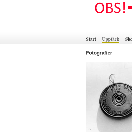
Hoppa
till
innehåll
Start
Upptäck
Sko
Fotografier