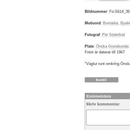
Bildnummer
:
Fo-S614_36
Motivord
:
Bomärke
,
Byah
Fotograf
:
Per Söderlind
Plats
:
Önska
Grundsunda
Fotot är daterat till 1967
"Vägtur runt omkring Önsk