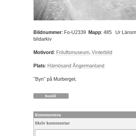
Bildnummer
:
Fo-U2339
Mapp
: 485
Ur Länsm
bildarkiv
Motivord
:
Friluftsmuseum
,
Vinterbild
Plats
:
Härnösand
Ångermanland
"Byn" på Murberget.