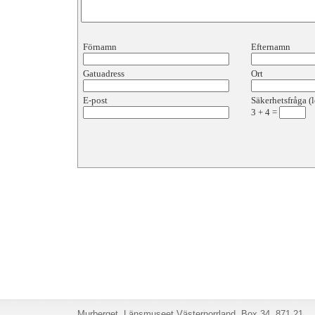
Förnamn
Efternamn
Gatuadress
Ort
E-post
Säkerhetsfråga (l
3
+
4
=
Murberget, Länsmuseet Västernorrland, Box 34, 871 21