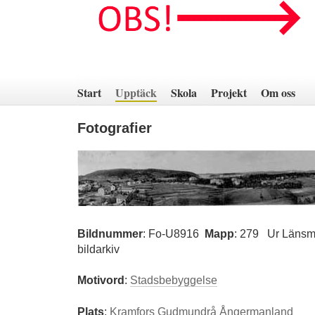
Hoppa
till
innehåll
Start
Upptäck
Skola
Projekt
Om oss
Fotografier
Bildnummer
:
Fo-U8916
Mapp
: 279
Ur Länsm
bildarkiv
Motivord
:
Stadsbebyggelse
Plats
:
Kramfors
Gudmundrå
Ångermanland