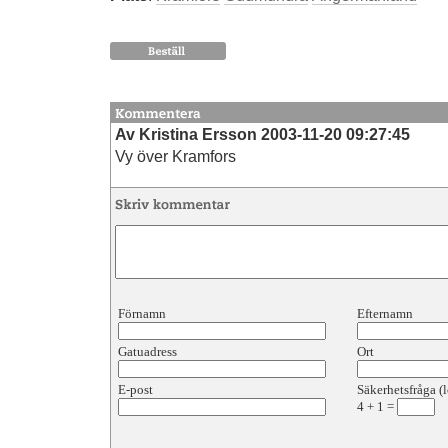
Av Kristina Ersson 2003-11-20 09:27:45
Vy över Kramfors
Förnamn
Efternamn
Gatuadress
Ort
E-post
Säkerhetsfråga (l
4
+
1
=