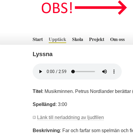
Hoppa
till
innehåll
Start
Upptäck
Skola
Projekt
Om oss
Lyssna
Titel
:
Musikminnen. Petrus Nordlander berättar (
Spellängd
:
3:00
Länk till nerladdning av ljudfilen
Beskrivning
:
Far och farfar som spelmän och f