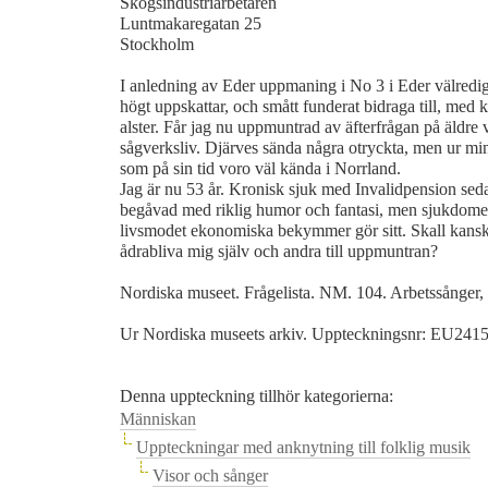
Skogsindustriarbetaren
Luntmakaregatan 25
Stockholm
I anledning av Eder uppmaning i No 3 i Eder välredi
högt uppskattar, och smått funderat bidraga till, med
alster. Får jag nu uppmuntrad av äfterfrågan på äldre
sågverksliv. Djärves sända några otryckta, men ur min
som på sin tid voro väl kända i Norrland.
Jag är nu 53 år. Kronisk sjuk med Invalidpension seda
begåvad med riklig humor och fantasi, men sjukdomen
livsmodet ekonomiska bekymmer gör sitt. Skall kansk
ådrabliva mig själv och andra till uppmuntran?
Nordiska museet. Frågelista. NM. 104. Arbetssånger, 
Ur Nordiska museets arkiv. Uppteckningsnr: EU241
Denna uppteckning tillhör kategorierna:
Människan
Uppteckningar med anknytning till folklig musik
Visor och sånger