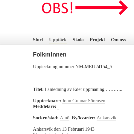
Hoppa
till
innehåll
Start
Upptäck
Skola
Projekt
Om oss
Folkminnen
Uppteckning nummer NM-MEU24154_5
Titel:
I anledning av Eder uppmaning ………..
Upptecknare:
John Gunnar Sörensén
Meddelare:
Socken/stad:
Alnö
By/kvarter:
Ankarsvik
Ankarsvik den 13 Februari 1943