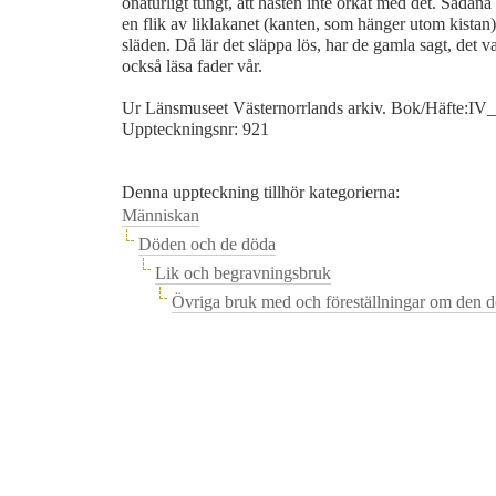
onaturligt tungt, att hästen inte orkat med det. Sådan
en flik av liklakanet (kanten, som hänger utom kista
släden. Då lär det släppa lös, har de gamla sagt, det va
också läsa fader vår.
Ur Länsmuseet Västernorrlands arkiv. Bok/Häfte:IV
Uppteckningsnr: 921
Denna uppteckning tillhör kategorierna:
Människan
Döden och de döda
Lik och begravningsbruk
Övriga bruk med och föreställningar om den 