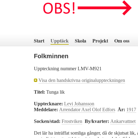
Hoppa
till
innehåll
Start
Upptäck
Skola
Projekt
Om oss
Folkminnen
Uppteckning nummer LMV-M921
Visa den handskrivna originaluppteckningen
Titel:
Tunga lik
Upptecknare:
Levi Johansson
Meddelare:
Arrendator Axel Olof Edfors
År:
1917
Socken/stad:
Frostviken
By/kvarter:
Ankarvattnet
Det lär ha inträffat somliga gånger, då de skjutsat lik, a