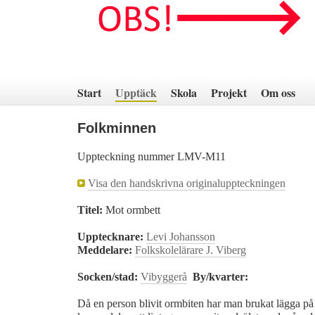
Hoppa
till
innehåll
Start
Upptäck
Skola
Projekt
Om oss
Folkminnen
Uppteckning nummer LMV-M11
Visa den handskrivna originaluppteckningen
Titel:
Mot ormbett
Upptecknare:
Levi Johansson
Meddelare:
Folkskolelärare J. Viberg
Socken/stad:
Vibyggerå
By/kvarter:
Då en person blivit ormbiten har man brukat lägga på