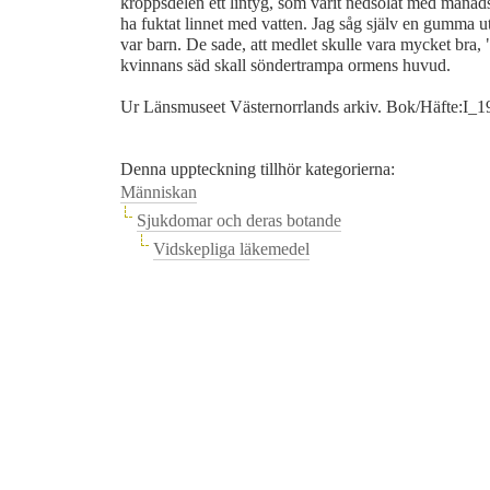
kroppsdelen ett lintyg, som varit nedsölat med månad
ha fuktat linnet med vatten. Jag såg själv en gumma u
var barn. De sade, att medlet skulle vara mycket bra, "fö
kvinnans säd skall söndertrampa ormens huvud.
Ur Länsmuseet Västernorrlands arkiv. Bok/Häfte:I_1
Denna uppteckning tillhör kategorierna:
Människan
Sjukdomar och deras botande
Vidskepliga läkemedel