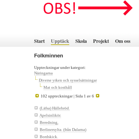
Hoppa
till
innehåll
Start
Upptäck
Skola
Projekt
Om oss
Folkminnen
Uppteckningar under kategori:
Näringarna
Diverse yrken och sysselsättningar
Mat och kosthåll
102 uppteckningar | Sida 1 av 6
(Läfsa) Hällebröd.
Apelsinlikör.
Beredning,
Berlinersylta. (från Dalarna)
Bordskick.