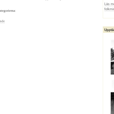
Läs m
folkm
ategorierna:
ande
Upptä