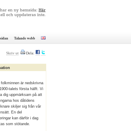
 har en ny hemsida:
Här
ell och uppdateras inte.
sidan
Talande webb
Skriv ut
Dela:
mation
folkminnen är nedskrivna
1900-talets första hälft. Vi
öra dig uppmärksam på att
ingarna hos dåtidens
knare skiljer sig från vår
ynsätt. En del
eringar kan därför i dag
tas som stötande.