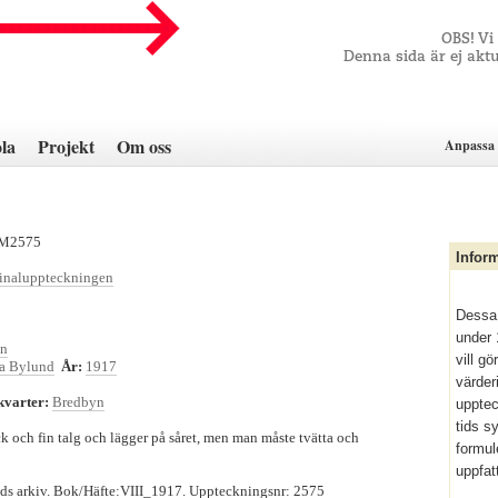
OBS! Vi
Denna sida är ej aktu
la
Projekt
Om oss
Anpassa 
-M2575
Infor
ginaluppteckningen
Dessa 
under 
on
vill g
sa Bylund
År:
1917
värder
kvarter:
Bredbyn
upptec
tids s
 och fin talg och lägger på såret, men man måste tvätta och
formul
uppfat
ds arkiv. Bok/Häfte:VIII_1917. Uppteckningsnr: 2575