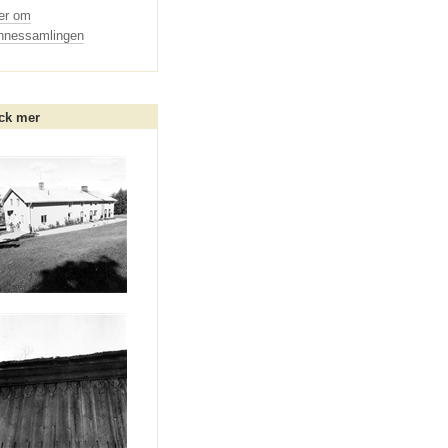
er om
innessamlingen
ck mer