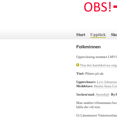
Hoppa
till
innehåll
Start
Upptäck
Sko
Folkminnen
Uppteckning nummer LMV
Visa den handskrivna ori
Titel:
Plåster på sår.
Upptecknare:
Levi Johanss
Meddelare:
Hustru Anna Li
Socken/stad:
Anundsjö
By/
Man smälter tillsammans beck
hålla det väl rent.
Ur Länsmuseet Västernorrlan