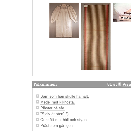
81 st
Visa
Barn som han skulle ha haft.
Medel mot kikhosta.
Plåster på sår.
"Sjalv-åt-sten".*)
Ormkött mot håll och stygn.
Präst som går igen