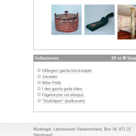
29 st
Visa
Ullångers gamla klockstapel.
Julveden
Witer Pelle
I den gamla goda tiden.
Fågelskytte vid eldsljus.
"Slutklåpen" (budkaveln)
Murberget, Länsmuseet Västernorrland, Box 34, 871 21
Härnösand.